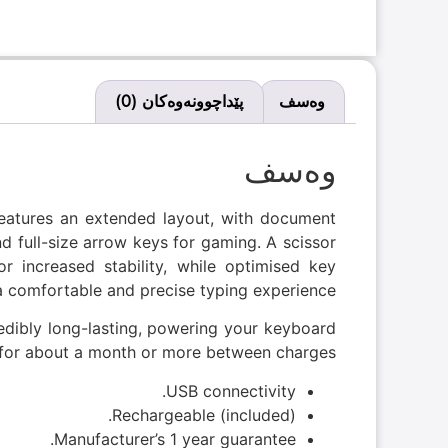
وەسف
پێداچوونەوەکان (0)
وەسف
atures an extended layout, with document
nd full-size arrow keys for gaming. A scissor
 increased stability, while optimised key
 a comfortable and precise typing experience.
credibly long-lasting, powering your keyboard
for about a month or more between charges.
USB connectivity.
Rechargeable (included).
Manufacturer’s 1 year guarantee.