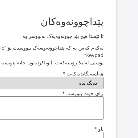
پێداچوونەوەکان
تا ئێستا هیچ پێداچوونەوەیەک نەنووسراوە
یەکە
Keypad”
پۆستی ئەلیکترۆنییەکەت بڵاوناکرێتەوە.
خانە پێویستە
هەڵسەنگاندنەکەت
*
ڕای خۆت بنووسە:
*
ناو
*