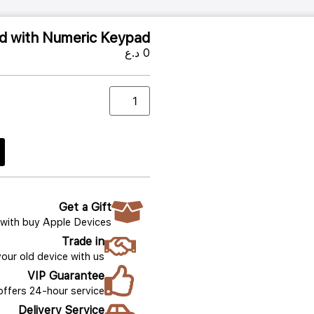
d with Numeric Keypad
0
د.ع
Get a Gift
with buy Apple Devices
Trade in
your old device with us.
VIP Guarantee
offers 24-hour service
Delivery Service