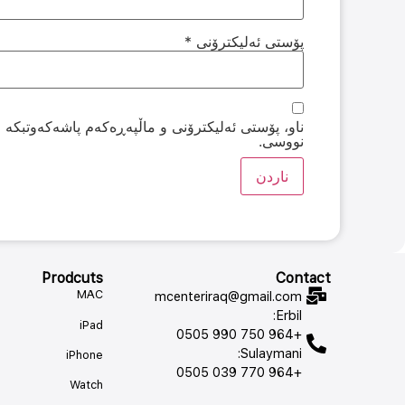
پۆستی ئەلیکترۆنی
*
ناو، پۆستی ئەلیکترۆنی و ماڵپەڕەکەم پاشەکەوتبکە لە
نووسی.
Prodcuts
Contact
MAC
mcenteriraq@gmail.com
Erbil:
iPad
+964 750 990 0505
Sulaymani:
iPhone
+964 770 039 0505
Watch