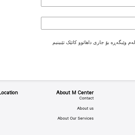
م وێبگەڕە بۆ جاری داهاتوو کاتێک تێبینیم
Location
About M Center
Contact
About us
About Our Services