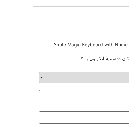
م کەس بە کە پێداچوونەوەیەک بنووسیت بۆ “Apple Magic Keyboard with Numeric
کان دەستنیشانکراون بە
*